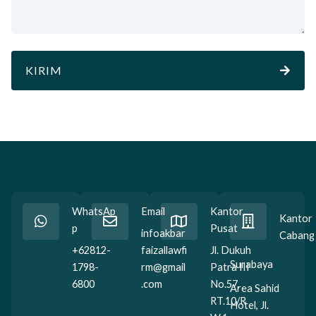
KIRIM
A
l
t
e
r
n
a
WhatsAp
Email
Kantor
t
Kantor
p
Pusat
infoakbar
i
Cabang
+62812-
faizallawfi
Jl. Dukuh
v
Surabaya
1798-
rm@gmail
Patra III
e
6800
.com
No.57,
:
Area Sahid
RT.10/R
Hotel, Jl.