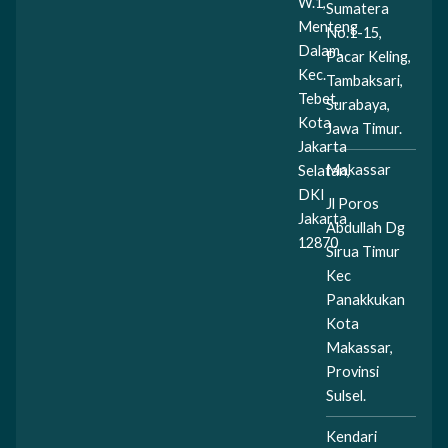
W.1,
Sumatera
Menteng
No.1-15,
Dalam,
Pacar Keling,
Kec.
Tambaksari,
Tebet,
Surabaya,
Kota
Jawa Timur.
Jakarta
Makassar
Selatan,
DKI
Jl Poros
Jakarta
Abdullah Dg
12870
Sirua Timur
Kec
Panakkukan
Kota
Makassar,
Provinsi
Sulsel.
Kendari