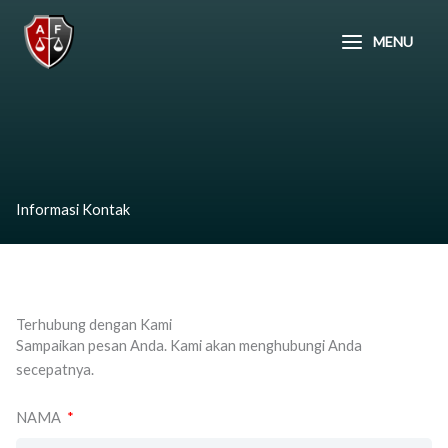
Lewati
ke
MENU
konten
Informasi Kontak
Terhubung dengan Kami
Sampaikan pesan Anda. Kami akan menghubungi Anda
secepatnya.
NAMA