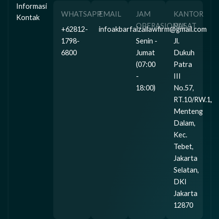
Informasi
WHATSAPP
EMAIL
JAM
KANTOR
Kontak
OPERASIONAL
PUSAT
+62812-
infoakbarfaizallawfirm@gmail.com
1798-
Senin -
Jl.
6800
Jumat
Dukuh
(07:00
Patra
-
III
18:00)
No.57,
RT.10/RW.1,
Menteng
Dalam,
Kec.
Tebet,
Jakarta
Selatan,
DKI
Jakarta
12870