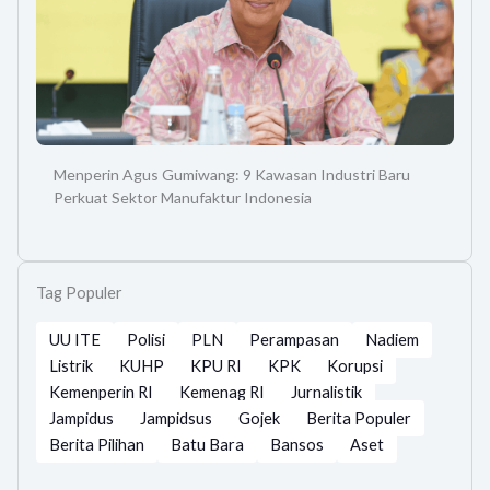
Menperin Agus Gumiwang: 9 Kawasan Industri Baru
Perkuat Sektor Manufaktur Indonesia
Tag Populer
UU ITE
Polisi
PLN
Perampasan
Nadiem
Listrik
KUHP
KPU RI
KPK
Korupsi
Kemenperin RI
Kemenag RI
Jurnalistik
Jampidus
Jampidsus
Gojek
Berita Populer
Berita Pilihan
Batu Bara
Bansos
Aset