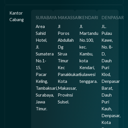
Kantor
SURABAYA
MAKASSAR
KENDARI
DENPASAR
Cabang
Area
Jl
Jl.
JL.
Sahid
Poros
Martandu
Pulau
Hotel,
Abdullah
No.100,
Kawe,
Jl.
Dg
kec.
No. 8-
Sumatera
Sirua
Kambu,
D,
No.1-
Timur
kota
Dauh
15,
Kec
Kendari,
Puri
Pacar
Panakkukan
Sulawesi
Klod,
Keling,
Kota
tenggara.
Denpasar
Tambaksari,
Makassar,
Barat,
Surabaya,
Provinsi
Dauh
Jawa
Sulsel.
Puri
Timur.
Kauh,
Denpasar,
Kota