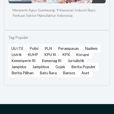
Menperin Agus Gumiwang: 9 Kawasan Industri Baru
Perkuat Sektor Manufaktur Indonesia
Tag Populer
UU ITE
Polisi
PLN
Perampasan
Nadiem
Listrik
KUHP
KPU RI
KPK
Korupsi
Kemenperin RI
Kemenag RI
Jurnalistik
Jampidus
Jampidsus
Gojek
Berita Populer
Berita Pilihan
Batu Bara
Bansos
Aset