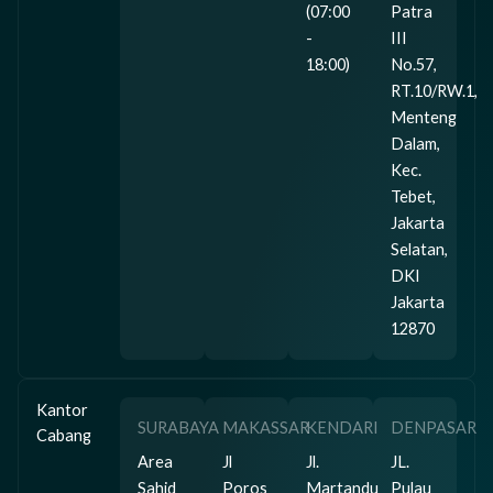
(07:00
Patra
-
III
18:00)
No.57,
RT.10/RW.1,
Menteng
Dalam,
Kec.
Tebet,
Jakarta
Selatan,
DKI
Jakarta
12870
Kantor
SURABAYA
MAKASSAR
KENDARI
DENPASAR
Cabang
Area
Jl
Jl.
JL.
Sahid
Poros
Martandu
Pulau