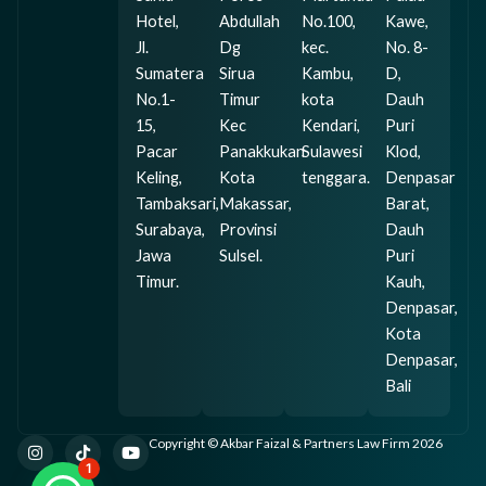
Hotel,
Abdullah
No.100,
Kawe,
Jl.
Dg
kec.
No. 8-
Sumatera
Sirua
Kambu,
D,
No.1-
Timur
kota
Dauh
15,
Kec
Kendari,
Puri
Pacar
Panakkukan
Sulawesi
Klod,
Keling,
Kota
tenggara.
Denpasar
Tambaksari,
Makassar,
Barat,
Surabaya,
Provinsi
Dauh
Jawa
Sulsel.
Puri
Timur.
Kauh,
Denpasar,
Kota
Denpasar,
Bali
I
T
Y
Copyright © Akbar Faizal & Partners Law Firm 2026
n
i
o
1
s
k
u