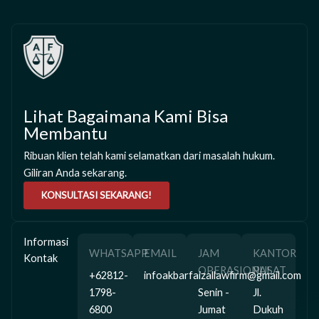
Lihat Bagaimana Kami Bisa
Membantu
Ribuan klien telah kami selamatkan dari masalah hukum.
Giliran Anda sekarang.
KONSULTASI SEKARANG!
Informasi
WHATSAPP
EMAIL
JAM
KANTOR
Kontak
OPERASIONAL
PUSAT
+62812-
infoakbarfaizallawfirm@gmail.com
1798-
Senin -
Jl.
6800
Jumat
Dukuh