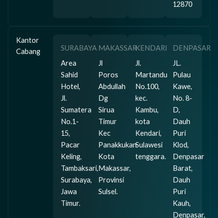
12870
Kantor
SURABAYA
MAKASSAR
KENDARI
DENPASAR
Cabang
Area
Jl
Jl.
JL.
Sahid
Poros
Martandu
Pulau
Hotel,
Abdullah
No.100,
Kawe,
Jl.
Dg
kec.
No. 8-
Sumatera
Sirua
Kambu,
D,
No.1-
Timur
kota
Dauh
15,
Kec
Kendari,
Puri
Pacar
Panakkukan
Sulawesi
Klod,
Keling,
Kota
tenggara.
Denpasar
Tambaksari,
Makassar,
Barat,
Surabaya,
Provinsi
Dauh
Jawa
Sulsel.
Puri
Timur.
Kauh,
Denpasar,