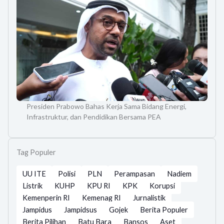
Presiden Prabowo Bahas Kerja Sama Bidang Energi,
Infrastruktur, dan Pendidikan Bersama PEA
Tag Populer
UU ITE
Polisi
PLN
Perampasan
Nadiem
Listrik
KUHP
KPU RI
KPK
Korupsi
Kemenperin RI
Kemenag RI
Jurnalistik
Jampidus
Jampidsus
Gojek
Berita Populer
Berita Pilihan
Batu Bara
Bansos
Aset