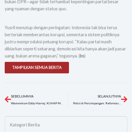
bukan DPR—agar tidak terhambat kepentingan partai besar
yang nyaman dengan status quo.
Yusril menutup dengan peringatan: Indonesia tak bisa terus
berteriak memberantas korupsi, sementara sistem politiknya
justru memproduksi peluang korupsi. “Kalau partai masih
dibiarkan seperti sekarang, demokrasi kita hanya akan jadi pasar
uang, bukan arena gagasan,” tegasnya. (
bs
)
TAMPILKAN SEMUA BERITA
Prev
Ne
SEBELUMNYA
SELANJUTNYA
Wamenkum Eddy Hiariej: KUHAP Melindungi Penegak Hukum, Bukan Warga Negara
Polisi di Persimpangan: Reformasi, Rekrutmen, dan Tantangan Moral
Kategori Berita