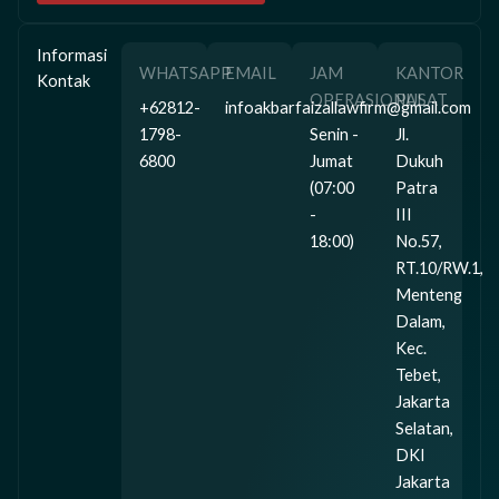
Informasi
WHATSAPP
EMAIL
JAM
KANTOR
Kontak
OPERASIONAL
PUSAT
+62812-
infoakbarfaizallawfirm@gmail.com
1798-
Senin -
Jl.
6800
Jumat
Dukuh
(07:00
Patra
-
III
18:00)
No.57,
RT.10/RW.1,
Menteng
Dalam,
Kec.
Tebet,
Jakarta
Selatan,
DKI
Jakarta