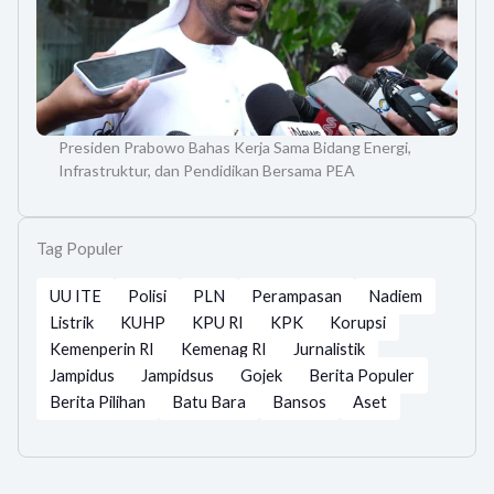
Presiden Prabowo Bahas Kerja Sama Bidang Energi,
Infrastruktur, dan Pendidikan Bersama PEA
Tag Populer
UU ITE
Polisi
PLN
Perampasan
Nadiem
Listrik
KUHP
KPU RI
KPK
Korupsi
Kemenperin RI
Kemenag RI
Jurnalistik
Jampidus
Jampidsus
Gojek
Berita Populer
Berita Pilihan
Batu Bara
Bansos
Aset