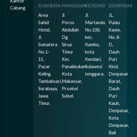
Kantor
SURABAYA
MAKASSAR
KENDARI
DENPASAR
Cabang
Area
Jl
Jl.
JL.
Sahid
Poros
Martandu
Pulau
Hotel,
Abdullah
No.100,
Kawe,
Jl.
Dg
kec.
No. 8-
Sumatera
Sirua
Kambu,
D,
No.1-
Timur
kota
Dauh
15,
Kec
Kendari,
Puri
Pacar
Panakkukan
Sulawesi
Klod,
Keling,
Kota
tenggara.
Denpasar
Tambaksari,
Makassar,
Barat,
Surabaya,
Provinsi
Dauh
Jawa
Sulsel.
Puri
Timur.
Kauh,
Denpasar,
Kota
Denpasar,
Bali