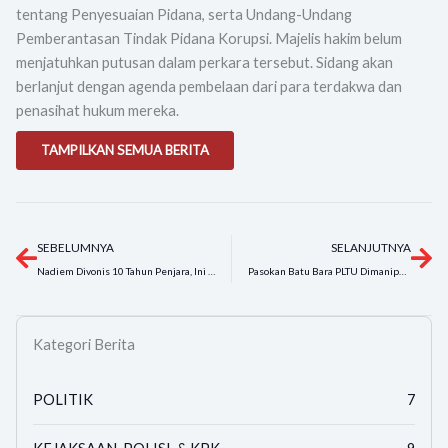
tentang Penyesuaian Pidana, serta Undang-Undang
Pemberantasan Tindak Pidana Korupsi. Majelis hakim belum
menjatuhkan putusan dalam perkara tersebut. Sidang akan
berlanjut dengan agenda pembelaan dari para terdakwa dan
penasihat hukum mereka.
TAMPILKAN SEMUA BERITA
Prev
Ne
SEBELUMNYA
SELANJUTNYA
Nadiem Divonis 10 Tahun Penjara, Ini Hal yang Memberatkan dan Meringankan Menurut Hakim
Pasokan Batu Bara PLTU Dimanipulasi, Rugikan Negara Rp5 Triliun
Kategori Berita
POLITIK
7