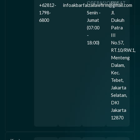
OPERASIONAL
PUSAT
+62812-
infoakbarfaizallawfirm@gmail.com
1798-
Senin -
Jl.
6800
Jumat
Dukuh
(07:00
Patra
-
III
18:00)
No.57,
RT.10/RW.1,
Menteng
Dalam,
Kec.
Tebet,
Jakarta
Selatan,
DKI
Jakarta
12870